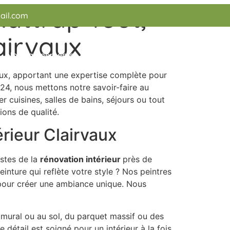
attrap’Tout,
ail.com
airvaux
Nos équipements
Devis
Recrutement
Contact
ux, apportant une expertise complète pour
24, nous mettons notre savoir-faire au
 cuisines, salles de bains, séjours ou tout
ons de qualité.
rieur Clairvaux
istes de la
rénovation intérieur
près de
inture qui reflète votre style ? Nos peintres
, pour créer une ambiance unique. Nous
 mural ou au sol, du parquet massif ou des
 détail est soigné pour un intérieur à la fois