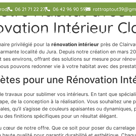
tre Habitat avec R
irod
06 21 71 22 27
06 42 96 90 59
rattraptout39@gm
vation Intérieur Cl
eprise
Travaux d’intérieur
Travaux d’extérieur
ire privilégié pour la
rénovation intérieur
près de Clairva
armante localité du Jura. Depuis notre création en mars 20
 ses environs, offrant des solutions sur mesure pour rénover
us pouvons redonner vie à votre habitat avec des prestati
tes pour une Rénovation Inté
 travaux pour sublimer vos intérieurs. En tant que spécial
e, de la conception à la réalisation. Vous souhaitez une pe
idéales, qu’il s’agisse de couleurs apaisantes ou dynamiques
 des finitions spécifiques pour un résultat élégant.
u cœur de notre offre. Que ce soit pour poser du carrelage
 haute qualité pour garantir durabilité et esthétique. Chaque