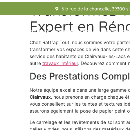
Transformez Vo
6 b rue de la chancelle, 39300 s
Expert en Réno
Notre entr
Chez Rattrap’Tout, nous sommes votre partena
transformer vos espaces de vie dans cette ch
service des habitants de Clairvaux-les-Lacs et
autre
travaux intérieur
. Découvrez comment no
Des Prestations Complè
Notre équipe excelle dans une large gamme de
Clairvaux
, nous prenons en charge chaque étap
vous conseillent sur les teintes et textures 
assurons également la pose de papier peint ou
Le carrelage et les revêtements de sol sont a
dalles vinyles, nous utilisons des matériaux de