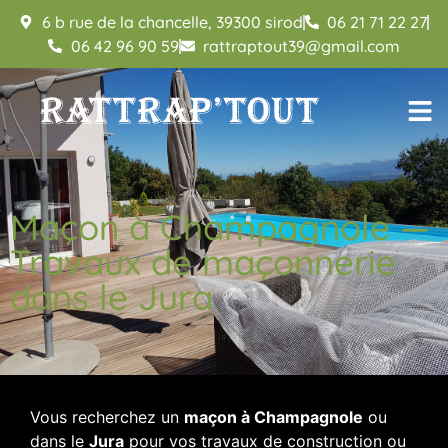
6 b rue de la chancelle, 39300 sirod
06 21 71 22 27
06 42 96 90 59
rattraptout39@gmail.com
Maçon à Champagnole —
Travaux de maçonnerie
dans le Jura
Vous recherchez un
maçon à Champagnole
ou
dans le
Jura
pour vos travaux de construction ou